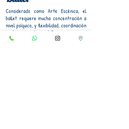
Considerado como Arte Escénica, el
ballet requiere mucha concentración a
nivel psíquico, y flexibilidad, coordinación
y ritmo musical a nivel físico.
Por ello se recomienda que esta
disciplina empiece a practicarse desde
una edad muy temprana, los 3 o 4 años,
que es cuando el aparato locomotor de
los niños puede asimilar e interiorizar
con más facilidad y soltura los
movimientos y técnicas de la danza.