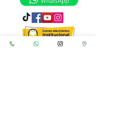
Términos y Condiciones
Derechos Reservados Colegio Bilingüe Abriendo
Caminos - Centro Educativo Abriendo Caminos.
Copyright © 2023
Address: Carrera 24 N° 12 C 36 Barrio Villa
Paola
Carrera 24 N° 12 C 30
Carrera 24 N° 12 C 24
Phone: +(571)
8235917
Cellphone:
3102262412
Email:
admisiones@abriendocaminos.edu.co