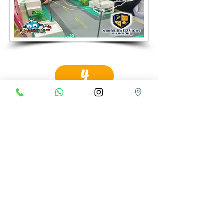
4
¡Entramos¡ ¿Ahora qué sigue?
Una vez enviados los documentos y
confirmada la aceptación del
estudiante, finalizaremos el
proceso con la Legalización de la
Matrícula. Un correo electrónico te
dará toda la información sobre
fechas y documentos a diligenciar,