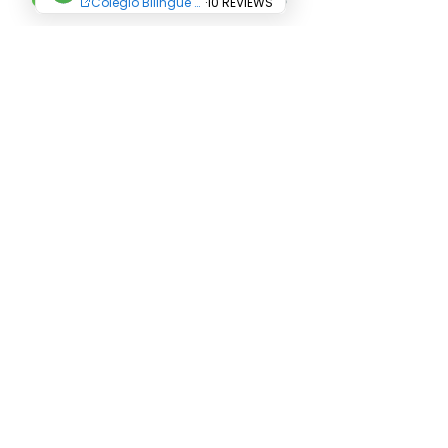
Términos y Condiciones
Derechos Reservados Colegio Bilingüe Abriendo
Caminos - Centro Educativo Abriendo Caminos.
Copyright © 2023
Address: Carrera 24 N° 12 C 36 Barrio Villa
Paola
Carrera 24 N° 12 C 30
Carrera 24 N° 12 C 24
Phone: +(571)
8235917
Cellphone:
3102262412
Email:
admisiones@abriendocaminos.edu.co