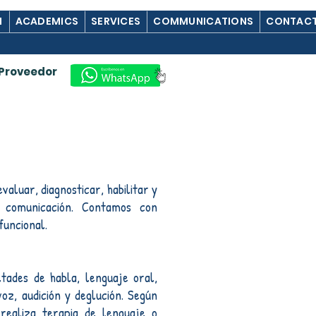
M
ACADEMICS
SERVICES
COMMUNICATIONS
CONTACT
Proveedor
valuar, diagnosticar, habilitar y
a comunicación. Contamos con
funcional.
ltades de habla, lenguaje oral,
voz, audición y deglución. Según
 realiza terapia de lenguaje o