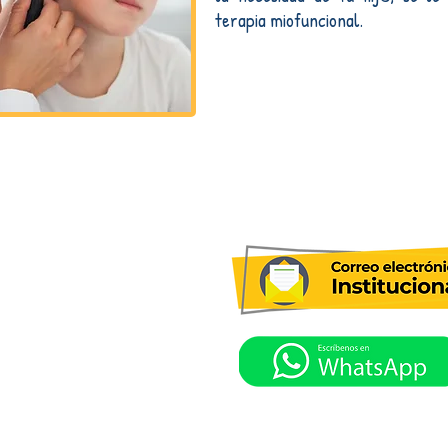
terapia miofuncional.
36 Barrio Villa Paola
0
4
phone: 3102262412
caminos.edu.co