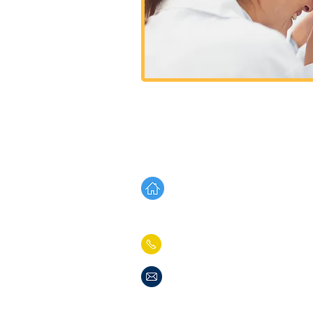
Address: Carrera 24 N° 12 C 
Carrera 24 N° 12 C 3
Carrera 24 N° 12 C 2
Phone: +(571) 8235917 Cell
Email:
admisiones@abriendo