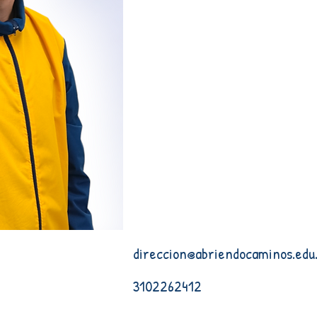
direccion@abriendocaminos.edu
3102262412