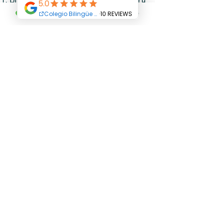
el proceso de aprendizaje de acuerdo
con las características de la
población escolar matriculada en el
Colegio.
Términos y Condiciones
Derechos Reservados Colegio Bilingüe Abriendo
Caminos - Centro Educativo Abriendo Caminos.
Copyright © 2023