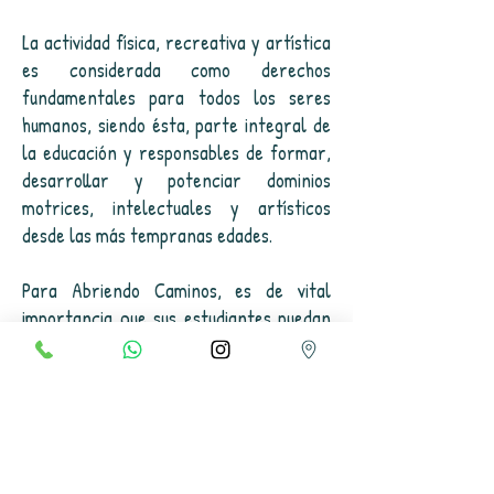
La actividad física, recreativa y artística
es considerada como derechos
fundamentales para todos los seres
humanos, siendo ésta, parte integral de
la educación y responsables de formar,
desarrollar y potenciar dominios
motrices, intelectuales y artísticos
desde las más tempranas edades.
Para Abriendo Caminos, es de vital
importancia que sus estudiantes puedan
desarrollar y potenciar sus habilidades
motrices y artísticas, aprovechando las
excelentes instalaciones con que cuenta
el Colegio, así como profesionales
idóneos y dispuestos a fortalecer estas
habilidades, de igual forma también